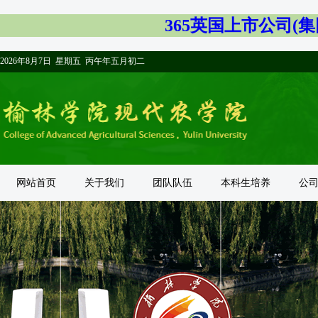
365英国上市公司(集团)
2026年8月7日 星期五 丙午年五月初二
网站首页
关于我们
团队队伍
本科生培养
公