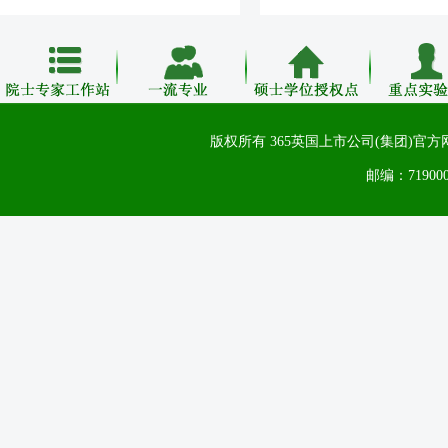
版权所有 365英国上市公司(集团)官方网站
邮编：71900