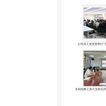
公司员工党支部举行“
生科院教工第六支部召开学