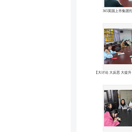
365英国上市集团
【大讨论 大反思 大提升